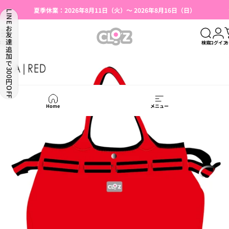
コンテンツへスキップ
スライドショーを一時停止
クロッツ公式オンラインショップへようこそ
LINEお友達追加で300円OFF
夏季休業：2026年8月11日（火）～ 2026年8月16日（日）
湯たんぽ使用上のご注意（はじめての方へ）
【本店限定】会員登録で500円OFFクーポン
CLO'Z｜クロッツ公式
メニュー
検索
ログイン
カ
Home
メニュー