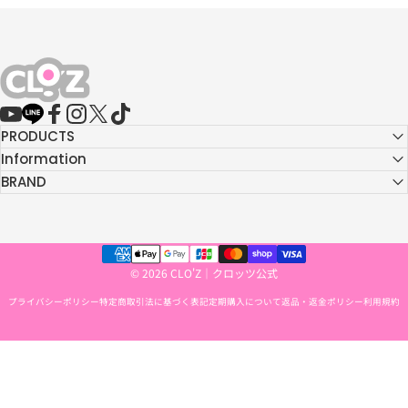
CLO'Z｜クロッツ公式
YouTube
LINE
Facebook
Instagram
X (Twitter)
TikTok
PRODUCTS
Information
BRAND
© 2026 CLO'Z｜クロッツ公式
プライバシーポリシー
特定商取引法に基づく表記
定期購入について
返品・返金ポリシー
利用規約