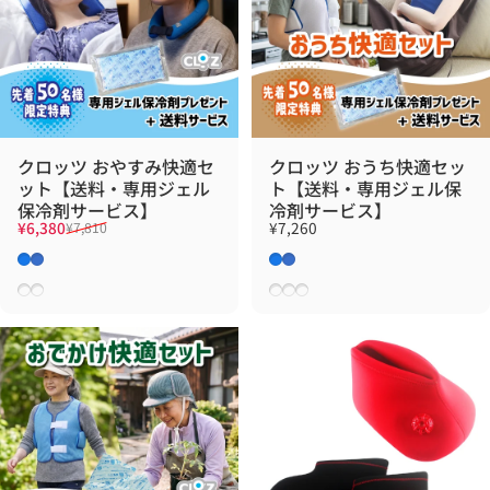
クロッツ おやすみ快適セ
クロッツ おうち快適セッ
ット【送料・専用ジェル
ト【送料・専用ジェル保
保冷剤サービス】
冷剤サービス】
販売価格
通常価格
¥6,380
¥7,260
¥7,810
ブルー×グレー
ブルー×ブルー
ブルー×グレー
ブルー×ブルー
ブルー
グリーン
ホワイト
モスグレー
ライトブルー