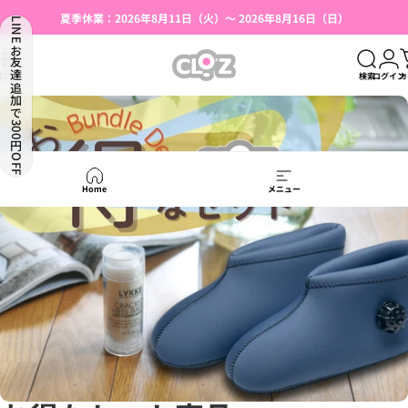
コンテンツへスキップ
スライドショーを一時停止
夏季休業：2026年8月11日（火）～ 2026年8月16日（日）
LINEお友達追加で300円OFF
湯たんぽ使用上のご注意（はじめての方へ）
【本店限定】会員登録で500円OFFクーポン
CLO'Z｜クロッツ公式
メニュー
検索
ログイン
カ
Home
メニュー