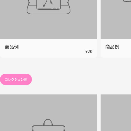
商品例
商品例
¥20
コレクション例