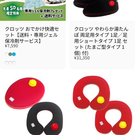
クロッツ おでかけ快適セ
クロッツ やわらか湯たん
ット【送料・専用ジェル
ぽ 両足用タイプ 1足／足
保冷剤サービス】
用ショートタイプ 1足 セ
¥7,590
ット (たまご型タイプ 1
個) 付)
ホワイト
モスグレー
ライトブルー
¥31,350
ホワイト
モスグレー
ライトブルー