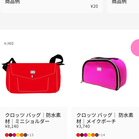
商品例
商品例
¥20
クロッツ バッグ｜防水素
クロッツ バッグ｜ 防水素
材｜ミニショルダー
材｜メイクポーチ
¥8,140
¥3,740
レッド
マルーン
ローズ
イエロー
オレンジ
ブラウン
レッド
マルーン
ローズ
イエロー
オレンジ
ブラウン
+15
+14