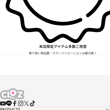
本店限定アイテム多数ご用意
取り扱い商品数・カラーバリエーションは最大級！
CLO'Z｜クロッツ公式
YouTube
LINE
Facebook
Instagram
X (Twitter)
TikTok
PRODUCTS