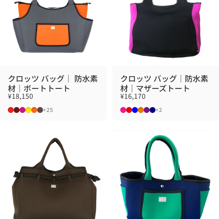
クロッツ バッグ｜ 防水素
クロッツ バッグ｜防水素
材｜ボートトート
材｜マザーズトート
¥18,150
¥16,170
レッド
マルーン
ローズ
イエロー
オレンジ
ブラウン
ブラック×ピンク
ブラック×レッド
ブラック×ブルー
ブラック×オレンジ
BLACKxPURPLE
ブラック×ネイビー
+25
+2