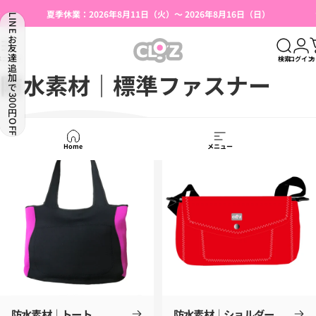
コンテンツへスキップ
スライドショーを一時停止
夏季休業：2026年8月11日（火）～ 2026年8月16日（日）
LINEお友達追加で300円OFF
湯たんぽ使用上のご注意（はじめての方へ）
【本店限定】会員登録で500円OFFクーポン
CLO'Z｜クロッツ公式
メニュー
検索
ログイン
カ
防水素材｜標準ファスナー
Home
メニュー
防水素材｜トート
防水素材｜ショルダー