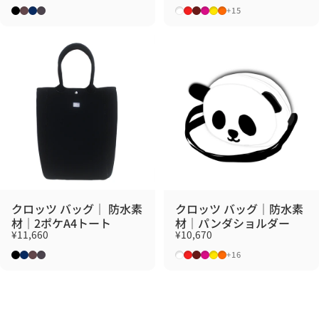
ブラック
ブラウン
ネイビー
チャコール
ホワイト
レッド
マルーン
ローズ
イエロー
オレンジ
+15
クロッツ バッグ｜ 防水素
クロッツ バッグ｜防水素
材｜2ポケA4トート
材｜パンダショルダー
¥11,660
¥10,670
ブラック
ネイビー
ブラウン
チャコール
ホワイト
レッド
マルーン
ローズ
イエロー
オレンジ
+16