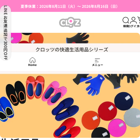
コンテンツへスキップ
スライドショーを一時停止
夏季休業：2026年8月11日（火）～ 2026年8月16日（日）
LINEお友達追加で300円OFF
湯たんぽ使用上のご注意（はじめての方へ）
【本店限定】会員登録で500円OFFクーポン
CLO'Z｜クロッツ公式
メニュー
検索
ログイン
カ
Home
メニュー