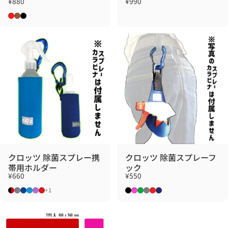
¥880
¥990
レッド
ブラウン
ブラック
クロッツ 除菌スプレー携
クロッツ 除菌スプレーフ
帯用ホルダー
ック
¥660
¥550
ブラック×レッド
グレー×イエロー
ネイビー×オレンジ
ブルー×イエロー
パープル×イエロー
レッドxブラック
ブラック
ピンク
グリーン
グレー
レッド
ネイビー
+1