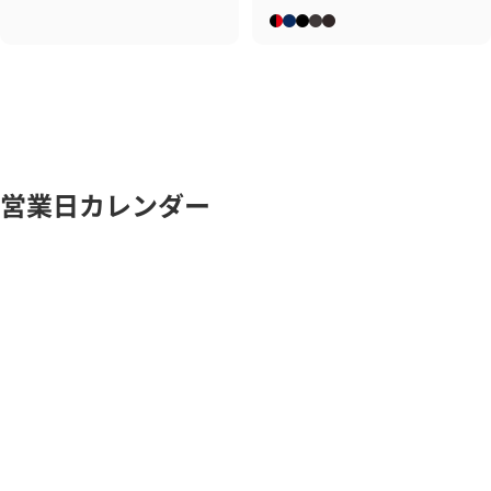
ブラック×レッド
ネイビー
ブラック×ブラック
ブラック×ブラックカモ
ブラックカモ
営業日カレンダー