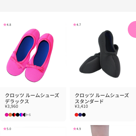
4.8
4.7
クロッツ ルームシューズ
クロッツ ルームシューズ
デラックス
スタンダード
¥3,960
¥3,410
ピンク×ピンク
オレンジ×オレンジ
ブラック×レッド
ブラック×ブラック
ブルー×ピンク
ブラック×グレー
レッド
ネイビー
ブラック
+6
5.0
4.9