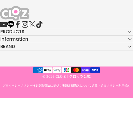
CLO'Z｜クロッツ公式
YouTube
LINE
Facebook
Instagram
X (Twitter)
TikTok
PRODUCTS
Information
BRAND
© 2026 CLO'Z｜クロッツ公式
プライバシーポリシー
特定商取引法に基づく表記
定期購入について
返品・返金ポリシー
利用規約