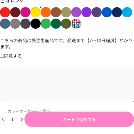
色
色:
オレンジ
こちらの商品は受注生産品です。発送まで【7〜10日程度】かかり
ます。
同意する
カラーオーダーのご要望
数量
カートに追加する