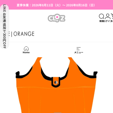
コンテンツへスキップ
スライドショーを一時停止
夏季休業：2026年8月11日（火）～ 2026年8月16日（日）
LINEお友達追加で300円OFF
湯たんぽ使用上のご注意（はじめての方へ）
【本店限定】会員登録で500円OFFクーポン
CLO'Z｜クロッツ公式
メニュー
検索
ログイン
カ
Home
メニュー