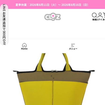
コンテンツへスキップ
スライドショーを一時停止
夏季休業：2026年8月11日（火）～ 2026年8月16日（日）
LINEお友達追加で300円OFF
湯たんぽ使用上のご注意（はじめての方へ）
【本店限定】会員登録で500円OFFクーポン
CLO'Z｜クロッツ公式
メニュー
検索
ログイン
カ
Home
メニュー