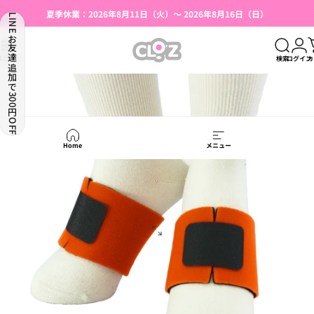
コンテンツへスキップ
スライドショーを一時停止
夏季休業：2026年8月11日（火）～ 2026年8月16日（日）
LINEお友達追加で300円OFF
湯たんぽ使用上のご注意（はじめての方へ）
【本店限定】会員登録で500円OFFクーポン
CLO'Z｜クロッツ公式
メニュー
検索
ログイン
カ
Home
メニュー