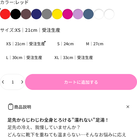
カラー
カラー:
レッド
サイズ
サイズ:
XS｜21cm｜受注生産
XS｜21cm｜受注生産
S｜24cm
M｜27cm
L｜30cm｜受注生産
XL｜33cm｜受注生産
数量
カートに追加する
商品説明
足先からじわじわ
全身とろける
”濡れない”足湯
！
足先の冷え、我慢していませんか？
どんなに靴下を重ねても温まらない
…
そんなお悩みに応え