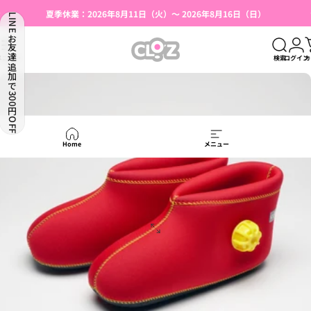
コンテンツへスキップ
スライドショーを一時停止
夏季休業：2026年8月11日（火）～ 2026年8月16日（日）
LINEお友達追加で300円OFF
湯たんぽ使用上のご注意（はじめての方へ）
【本店限定】会員登録で500円OFFクーポン
CLO'Z｜クロッツ公式
メニュー
検索
ログイン
カ
Home
メニュー