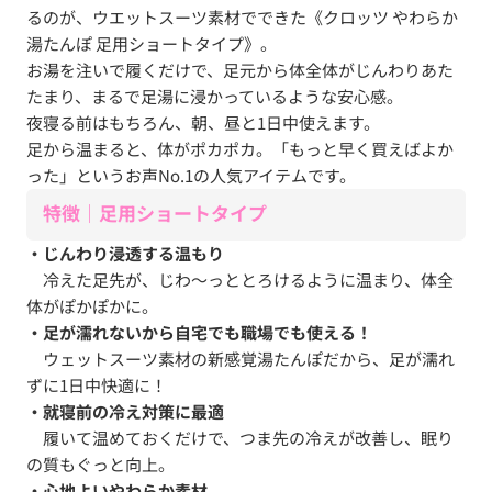
るのが、ウエットスーツ素材でできた《クロッツ やわらか
湯たんぽ
足用ショートタイプ》。
お湯を注いで履くだけで、足元から体全体がじんわりあた
たまり、まるで足湯に浸かっているような安心感。
夜寝る前はもちろん、朝、昼と1日中使えます。
足から温まると、体がポカポカ。「もっと早く買えばよか
った」というお声No.1の人気アイテムです。
特徴｜足用ショートタイプ
・じんわり浸透する温もり
冷えた足先が、じわ〜っととろけるように温まり、体全
体がぽかぽかに。
・足が濡れないから自宅でも職場でも使える！
ウェットスーツ素材の新感覚湯たんぽだから、足が濡れ
ずに1日中快適に！
・就寝前の冷え対策に最適
履いて温めておくだけで、つま先の冷えが改善し、眠り
の質もぐっと向上。
・心地よいやわらか素材