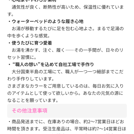
通気性が良く、断熱性が高いため、保温性に優れていま
す。
・ウォーターベッドのような履き心地
お湯が移動するたびに足を包む心地よさ。まるで足湯の
中を歩くような感覚。
・使うたびに育つ愛着
お湯を沸かす、注ぐ、履く——その一手間が、日々のリ
セット習慣に。
・
“職人の想い”を込めて自社工場で手作り
大分国東半島の工場にて、職人が一つ一つ細部までこだ
わり手作りしています。
さまざまなカラーをご用意しているのは、毎日お気に入り
のアイテムとして使って欲しいから。あなたの元気の源に
なることを願っています。
その他注意事項
・商品発送までに、在庫ありの場合、約2～7営業日ほどお
時間を頂きます。受注生産品は、平常時は約7～14営業日ほ