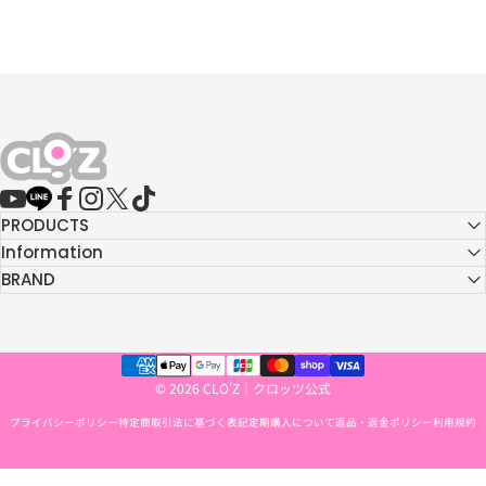
CLO'Z｜クロッツ公式
YouTube
LINE
Facebook
Instagram
X (Twitter)
TikTok
PRODUCTS
Information
BRAND
© 2026 CLO'Z｜クロッツ公式
プライバシーポリシー
特定商取引法に基づく表記
定期購入について
返品・返金ポリシー
利用規約